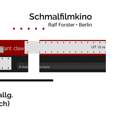
llg.
ch)