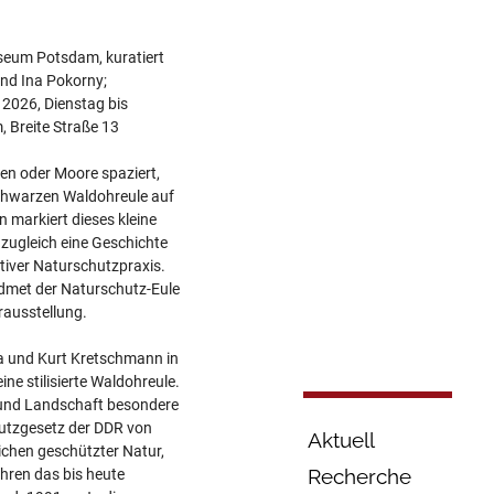
eum Potsdam, kuratiert
und Ina Pokorny;
2026, Dienstag bis
 Breite Straße 13
en oder Moore spaziert,
schwarzen Waldohreule auf
 markiert dieses kleine
 zugleich eine Geschichte
iver Naturschutzpraxis.
et der Naturschutz-Eule
rausstellung.
a und Kurt Kretschmann in
ne stilisierte Waldohreule.
 und Landschaft besondere
hutzgesetz der DDR von
Aktuell
ichen geschützter Natur,
Recherche
ahren das bis heute