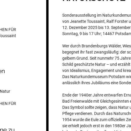
Sonderausstellung im Naturkundemus
von Jeanette Toussaint, Ralf Forster 
12. Dezember 2025 bis 13. September 
CHEN FÜR
Sonntag, 9 bis 17 Uhr; 14467 Potsdam,
oussaint
Wer durch Brandenburgs Wälder, Wies
begegnet ihr fast zwangsläufig: der 
gelbem Grund. Seit nunmehr 75 Jahren
Schild geschützte Natur – und erzählt
en
von Idealismus, Engagement und kreat
Das Naturkundemuseum Potsdam widm
anlässlich ihres Jubiläums eine Sonde
 Natur
Ende der 1940er Jahre entwarfen Ern
Bad Freienwalde mit Gleichgesinnten ei
CHEN FÜR
Das Symbol sollte zeigen, dass Natur
Pflege verdienen. Durch das Natursc
1954 wurde die Eule zum offiziellen Ze
sie erhielt jedoch erst in den 1980er J
lme zu